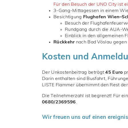
Für den Besuch der UNO City ist e
3-Gang-Mittagessen in einem Wien
Besichtigung
Flughafen Wien–S
Besuch der Flughafenfeuerw
Rundgang durch die AUA-We
Einblick in den allgemeinen 
Rückkehr
nach Bad Vöslau gege
Kosten und Anmeld
Der Unkostenbeitrag beträgt
45 Euro
pr
Darin enthalten sind Busfahrt, Führung
LISTE Flammer übernimmt den Rest der
Die Teilnehmerzahl ist begrenzt! Für ei
0680/2369596
.
Wir freuen uns auf einen ereigni