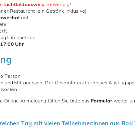
in
Lichtbildausweis
notwendig!
er Restaurant (ein Getränk inklusive)
chwechat
mit
ehr
rft
Flughafenbetrieb
n
17:00 Uhr
ung
o Person.
en und Mittagessen. Der Gesamtpreis für dieses Ausflugspak
 Kosten.
ne Online Anmeldung füllen Sie bitte das
Formular
weiter un
sreichen Tag mit vielen Teilnehmer:innen aus Bad