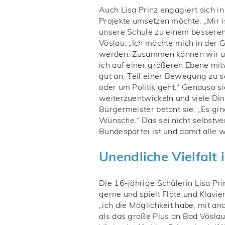
Auch Lisa Prinz engagiert sich i
Projekte umsetzen möchte: „Mir i
unsere Schule zu einem besseren
Vöslau: „Ich möchte mich in der 
werden. Zusammen können wir uns
ich auf einer größeren Ebene mitw
gut an, Teil einer Bewegung zu se
oder um Politik geht.“ Genauso si
weiterzuentwickeln und viele Di
Bürgermeister betont sie: „Es gi
Wünsche.“ Das sei nicht selbstver
Bundespartei ist und damit alle w
Unendliche Vielfalt
Die 16-jährige Schülerin Lisa Pri
gerne und spielt Flöte und Klavi
„ich die Möglichkeit habe, mit a
als das große Plus an Bad Vöslau,