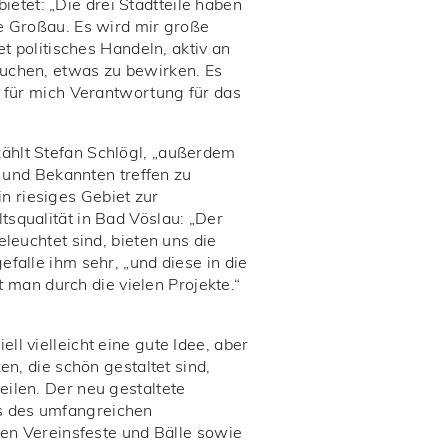
bietet: „Die drei Stadtteile haben
he Großau. Es wird mir große
t politisches Handeln, aktiv an
suchen, etwas zu bewirken. Es
t für mich Verantwortung für das
zählt Stefan Schlögl, „außerdem
e und Bekannten treffen zu
n riesiges Gebiet zur
tsqualität in Bad Vöslau: „Der
leuchtet sind, bieten uns die
falle ihm sehr, „und diese in die
man durch die vielen Projekte.“
l vielleicht eine gute Idee, aber
en, die schön gestaltet sind,
eilen. Der neu gestaltete
ts des umfangreichen
len Vereinsfeste und Bälle sowie