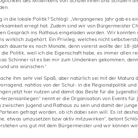
öglichkeit des Mitwirkens von Schülerinnen und Schülern a
den.
in die lokale Politik? Schlögl: „Vergangenes Jahr gab es e
ksamkeit erregt hat. Zudem sind wir von Bürgermeister C
hen Gespräch ins Rathaus eingeladen worden. Wir konnten
 wirklich zugehört. Ein Privileg, welches nicht selbstverst
ach dauerte es noch Monate, denn vorerst wollte der 18-Jähr
n die Politik, weil ich die Eigenschaft habe, es immer allen
kas Schinner ist es bei mir zum Umdenken gekommen, denn 
 und uns wünschen.“
ache ihm sehr viel Spaß, aber natürlich sei mit der Matur
rvorragend, nahtlos von der Schul- in die Regionalpolitik u
n jetzt hier nutzen und damit das Beste für die Jugendlich
 „Herzensanliegen“ nennt er die Organisation von Events für
zwischen Jugend und Rathaus zu sein und damit der junge
 Parteien gefragt worden, ob ich dabei sein will. Es ist de
he, etwas umzusetzen bzw aktiv mitzuwirken“, betont Schlög
verstehen uns gut mit dem Bürgermeister und wir können wi