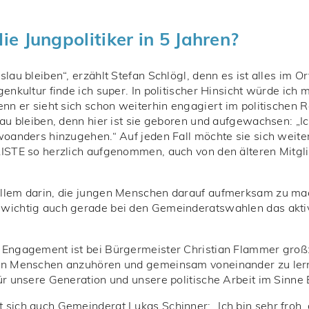
e Jungpolitiker in 5 Jahren?
lau bleiben“, erzählt Stefan Schlögl, denn es ist alles im 
nkultur finde ich super. In politischer Hinsicht würde ich m
enn er sieht sich schon weiterhin engagiert im politischen 
au bleiben, denn hier ist sie geboren und aufgewachsen: „Ich
woanders hinzugehen.“ Auf jeden Fall möchte sie sich weite
LISTE so herzlich aufgenommen, auch von den älteren Mitgl
lem darin, die jungen Menschen darauf aufmerksam zu mache
wichtig auch gerade bei den Gemeinderatswahlen das aktive 
Engagement ist bei Bürgermeister Christian Flammer groß: 
gen Menschen anzuhören und gemeinsam voneinander zu ler
ür unsere Generation und unsere politische Arbeit im Sinne 
 sich auch Gemeinderat Lukas Schinner: „Ich bin sehr froh,