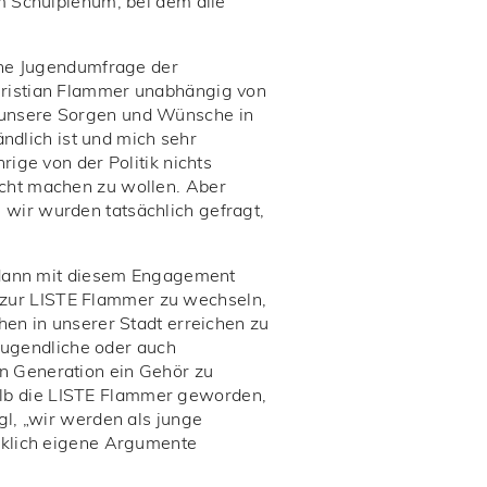
m Schulplenum, bei dem alle
ine Jugendumfrage der
hristian Flammer unabhängig von
 unsere Sorgen und Wünsche in
ändlich ist und mich sehr
ige von der Politik nichts
 recht machen zu wollen. Aber
wir wurden tatsächlich gefragt,
a dann mit diesem Engagement
nd zur LISTE Flammer zu wechseln,
en in unserer Stadt erreichen zu
 Jugendliche oder auch
n Generation ein Gehör zu
shalb die LISTE Flammer geworden,
l, „wir werden als junge
rklich eigene Argumente