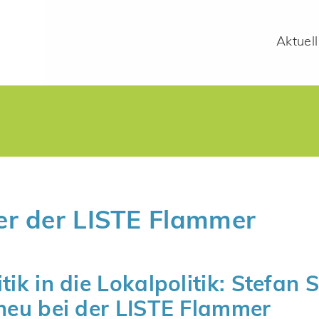
Aktuell
der der LISTE Flammer
tik in die Lokalpolitik: Stefan 
 neu bei der LISTE Flammer