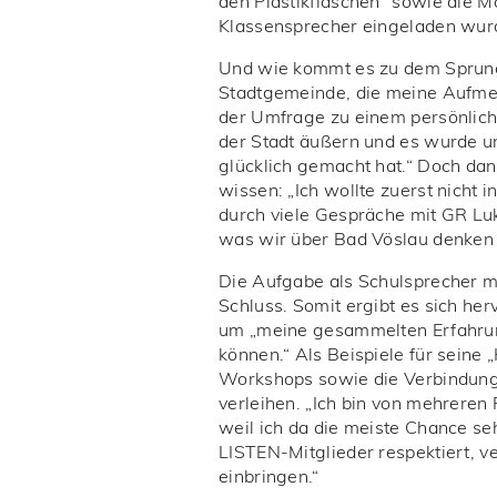
den Plastikflaschen“ sowie die M
Klassensprecher eingeladen wur
Und wie kommt es zu dem Sprung 
Stadtgemeinde, die meine Aufmer
der Umfrage zu einem persönlic
der Stadt äußern und es wurde uns
glücklich gemacht hat.“ Doch dan
wissen: „Ich wollte zuerst nicht i
durch viele Gespräche mit GR Lu
was wir über Bad Vöslau denken
Die Aufgabe als Schulsprecher m
Schluss. Somit ergibt es sich he
um „meine gesammelten Erfahrunge
können.“ Als Beispiele für seine
Workshops sowie die Verbindung 
verleihen. „Ich bin von mehreren
weil ich da die meiste Chance se
LISTEN-Mitglieder respektiert, 
einbringen.“