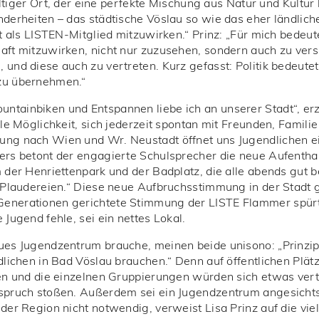
fältiger Ort, der eine perfekte Mischung aus Natur und Kultur 
nderheiten – das städtische Vöslau so wie das eher ländlic
dt als LISTEN-Mitglied mitzuwirken.“ Prinz: „Für mich bedeute
aft mitzuwirken, nicht nur zuzusehen, sondern auch zu ver
 und diese auch zu vertreten. Kurz gefasst: Politik bedeute
zu übernehmen.“
ntainbiken und Entspannen liebe ich an unserer Stadt“, er
lle Möglichkeit, sich jederzeit spontan mit Freunden, Famili
ung nach Wien und Wr. Neustadt öffnet uns Jugendlichen ei
ers betont der engagierte Schulsprecher die neue Aufenthal
 der Henriettenpark und der Badplatz, die alle abends gut be
 Plaudereien.“ Diese neue Aufbruchsstimmung in der Stadt ge
enerationen gerichtete Stimmung der LISTE Flammer spürt 
 Jugend fehle, sei ein nettes Lokal.
es Jugendzentrum brauche, meinen beide unisono: „Prinzipiel
dlichen in Bad Vöslau brauchen.“ Denn auf öffentlichen Plätz
fen und die einzelnen Gruppierungen würden sich etwas vert
uspruch stoßen. Außerdem sei ein Jugendzentrum angesich
der Region nicht notwendig, verweist Lisa Prinz auf die vie