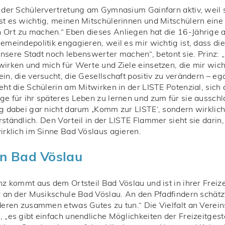
n der Schülervertretung am Gymnasium Gainfarn aktiv, weil s
st es wichtig, meinen Mitschülerinnen und Mitschülern ein
 Ort zu machen.“ Eben dieses Anliegen hat die 16-Jährige a
Gemeindepolitik engagieren, weil es mir wichtig ist, dass d
ere Stadt noch lebenswerter machen“, betont sie. Prinz: 
irken und mich für Werte und Ziele einsetzen, die mir wichtig
in, die versucht, die Gesellschaft positiv zu verändern – eg
eht die Schülerin am Mitwirken in der LISTE Potenzial, sich
nge für ihr späteres Leben zu lernen und zum für sie auss
ng dabei gar nicht darum ‚Komm zur LISTE‘, sondern wirkli
ständlich. Den Vorteil in der LISTE Flammer sieht sie darin
irklich im Sinne Bad Vöslaus agieren.
 in Bad Vöslau
nz kommt aus dem Ortsteil Bad Vöslau und ist in ihrer Freizei
er an der Musikschule Bad Vöslau. An den Pfadfindern schät
nderen zusammen etwas Gutes zu tun.“ Die Vielfalt an Verein
 „es gibt einfach unendliche Möglichkeiten der Freizeitgest