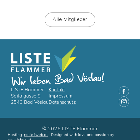
Alle Mitglieder
LISTE Flammer
Kontakt
Spitalgasse 9
Impressum
2540 Bad Vöslau
Datenschutz
© 2026 LISTE Flammer
Hosting:
node4web.at
· Designed with love and passion by
creativbox.at